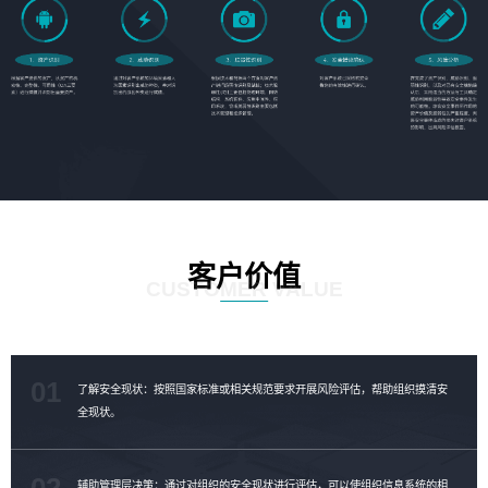
客户价值
CUSTOMER VALUE
01
了解安全现状：按照国家标准或相关规范要求开展风险评估，帮助组织摸清安
全现状。
02
辅助管理层决策：通过对组织的安全现状进行评估，可以使组织信息系统的相