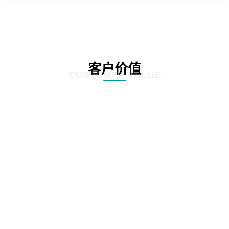
客户价值
CUSTOMER VALUE
01
通过定制化的咨询服务，制定符合客户实际情况的IT发展策略和实施方案，为客
户提供更有效的IT解决方案。
02
网思科技的服务不仅提供IT咨询，还能执行和监控策略实施的过程，并在必要时
对策略和方案进行调整，以确保长期的落实和卓越的结果。
03
IT咨询服务不仅仅是提供策略和方案，更重要的是要为实施提供具体的落地举措
和工作计划。网思科技的服务能够将IT发展策略和方案落地，提供具体的实施计