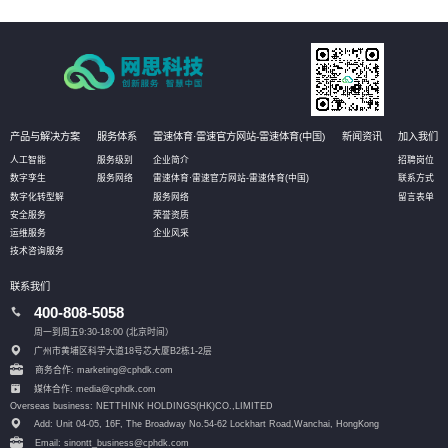
划、流程和步骤，帮助客户更好地规划IT改造管理方式。
产品与解决方案
服务体系
雷速体育·雷速官方网站-雷速体育(中国)
新闻资讯
加入我们
人工智能
服务级别
企业简介
招聘岗位
数字孪生
服务网络
雷速体育·雷速官方网站-雷速体育(中国)
联系方式
数字化转型解
服务网络
留言表单
安全服务
荣誉资质
运维服务
企业风采
技术咨询服务
联系我们
400-808-5058
周一到周五9:30-18:00 (北京时间）
广州市黄埔区科学大道18号芯大厦B2栋1-2层
商务合作: marketing@cphdk.com
媒体合作: media@cphdk.com
Overseas business: NETTHINK HOLDINGS(HK)CO.,LIMITED
Add: Unit 04-05, 16F, The Broadway No.54-62 Lockhart Road,
Wanchai, HongKong
Email: sinontt_business@cphdk.com