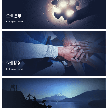
企业愿景
Enterprise vision
企业精神
Enterprise spirit