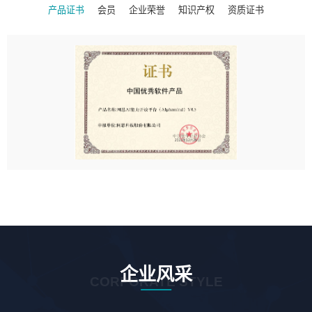
产品证书
会员
企业荣誉
知识产权
资质证书
企业风采
CORPORATE STYLE