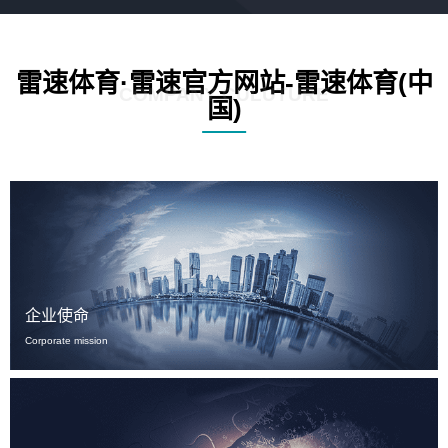
雷速体育·雷速官方网站-雷速体育(中
COMPANY CULUTURE
国)
企业使命
Corporate mission