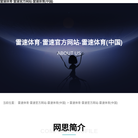
雷速体育·雷速官方网站-雷速体育(中国)
雷速体育·雷速官方网站-雷速体育(中国)
ABOUT US
当前位置：
雷速体育·雷速官方网站-雷速体育(中国)
>
雷速体育·雷速官方网站-雷速体育(中国)
网思简介
COMPANY PROFILE