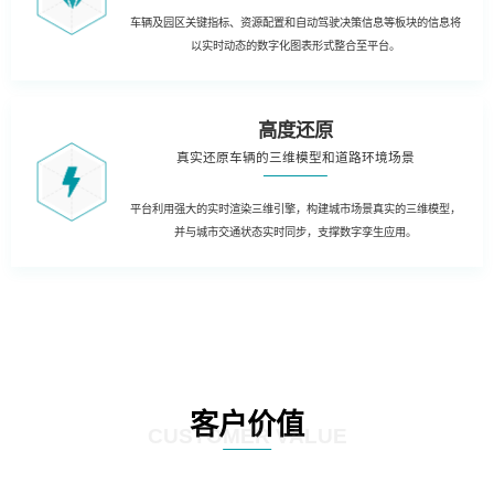
车辆及园区关键指标、资源配置和自动驾驶决策信息等板块的信息将
以实时动态的数字化图表形式整合至平台。
高度还原
真实还原车辆的三维模型和道路环境场景
平台利用强大的实时渲染三维引擎，构建城市场景真实的三维模型，
并与城市交通状态实时同步，支撑数字孪生应用。
客户价值
CUSTOMER VALUE