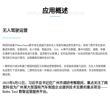
应用概述
APPLICATION OVERVIEW
无人驾驶运营
网思科技基于MetaTwins数字孪生底座打造的无人驾驶车辆运营仿真平台，采用了数字孪生技术，
集成车联网、车路协同、无人驾驶、智能派车、GIS、AI等平台数据，集中对园区、道路、车辆、
交通参与者的各类信息进行采集，监测者可从屏幕上 实时监测到每一台自动驾驶汽车周边的实际
情况和它的运行情况，远程确保车辆的安全行驶。
一期项目已成功构建了稳固的园区与车辆运营管理体系，实现高效调度与监控，为无人驾驶规模
化运营打下坚实基础。二期项目也进一步融合L3级别自动驾驶，以实现更高效、安全和智能的车
辆运营。
2023年4月12日，习近平总书记在广州市调研考察期间，重点关注了网
思科技为广州某大型国有汽车制造企业提供技术支撑的重点项目——
Robo Taxi 数智运营服务平台。