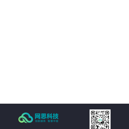
01
它可以降低无人驾驶车辆研发和测试的成本，减少雇佣人员和采购设备的时间
和费用。同时，还可以降低商品金融成本，提供更高的公司盈利水平。
02
仿真平台可以模拟各种天气、道路情况和车辆行驶环境，客户可以在安全可控
的情况下进行最大化的实验，更好地优化自身无人驾驶车辆的技术和应用方
案。
03
通过可视化和虚拟仿真技术，客户可以更直观地观察和评估无人驾驶车辆的性
能和工作流程，为产品设计和研发提供决策支持。
04
客户可以在模拟真实场景的情况下，更快地测试和调整无人驾驶车辆的性能，
加速产品开发和验证过程。