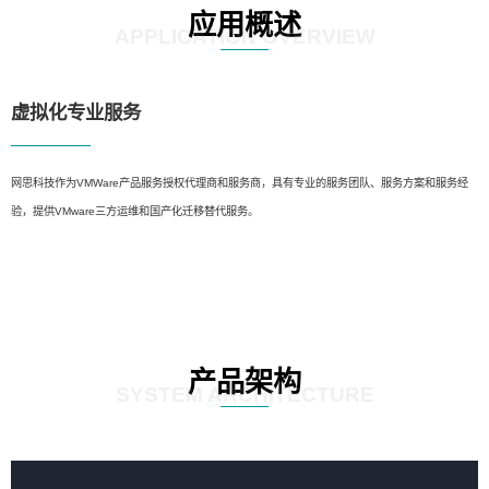
应用概述
APPLICATION OVERVIEW
虚拟化专业服务
网思科技作为VMWare产品服务授权代理商和服务商，具有专业的服务团队、服务方案和服务经
验，提供VMware三方运维和国产化迁移替代服务。
产品架构
SYSTEM ARCHITECTURE